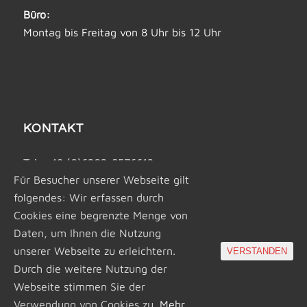
Büro:
Montag bis Freitag von 8 Uhr bis 12 Uhr
KONTAKT
Tel: +49 (0)6202-8576612
Für Besucher unserer Webseite gilt
Fax: +49 (0)6202-8576 614
folgendes: Wir erfassen durch
Mobil: +49 (0)170-2615 329
Cookies eine begrenzte Menge von
Email:
info@gashi-industrieservice.de
Daten, um Ihnen die Nutzung
unserer Webseite zu erleichtern.
VERSTANDEN
Durch die weitere Nutzung der
Webseite stimmen Sie der
Verwendung von Cookies zu.
Mehr